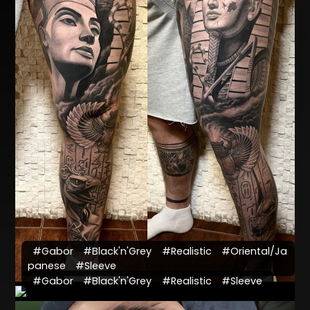
#Gabor
#Black'n'Grey
#Realistic
#Oriental/Ja
panese
#Sleeve
#Gabor
#Black'n'Grey
#Realistic
#Sleeve