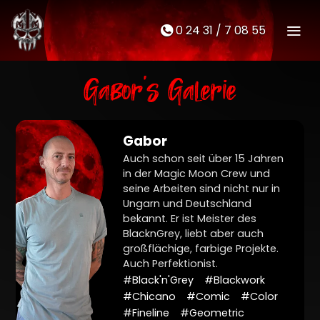
0 24 31 / 7 08 55
M
t
Gabor's Galerie
Gabor
Auch schon seit über 15 Jahren
in der Magic Moon Crew und
seine Arbeiten sind nicht nur in
Ungarn und Deutschland
bekannt. Er ist Meister des
BlacknGrey, liebt aber auch
großflächige, farbige Projekte.
Auch Perfektionist.
#Black'n'Grey
#Blackwork
#Chicano
#Comic
#Color
#Fineline
#Geometric