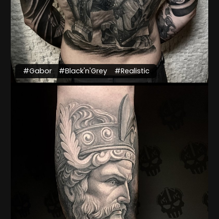
#Gabor
#Black'n'Grey
#Realistic