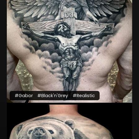
#Gabor
#Black'n'Grey
#Realistic