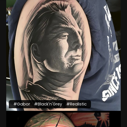
#Gabor
#Black'n'Grey
#Realistic