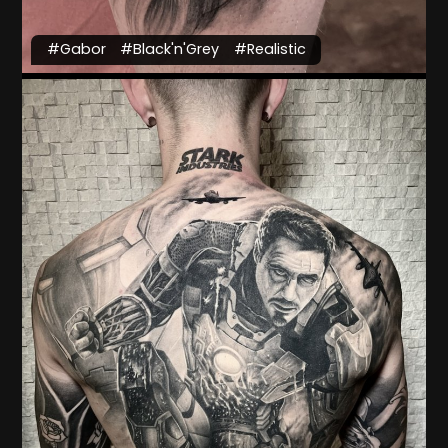
#Gabor
#Black'n'Grey
#Realistic