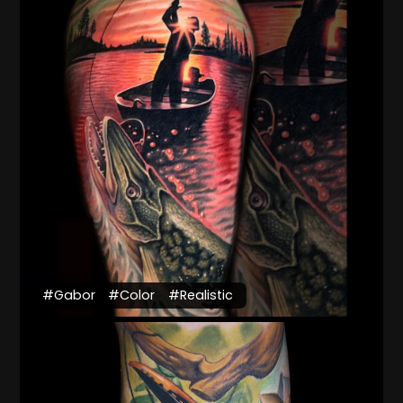
#Gabor
#Color
#Realistic