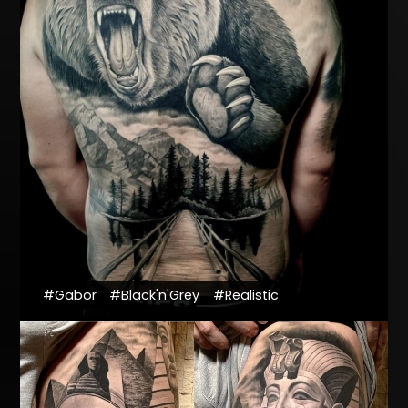
#Gabor
#Black'n'Grey
#Realistic