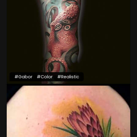
#Gabor
#Color
#Realistic