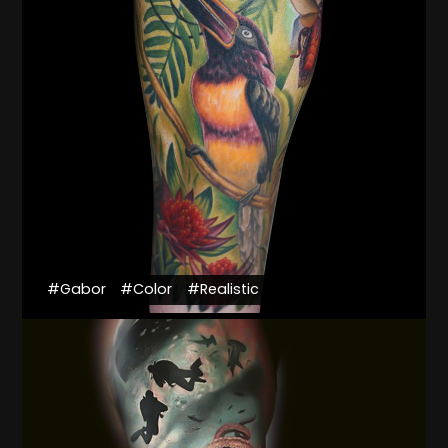
#Gabor
#Color
#Realistic