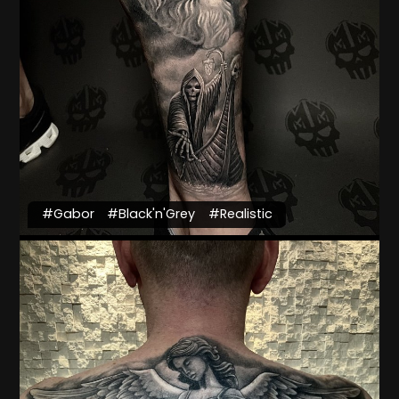
#Gabor
#Black'n'Grey
#Realistic