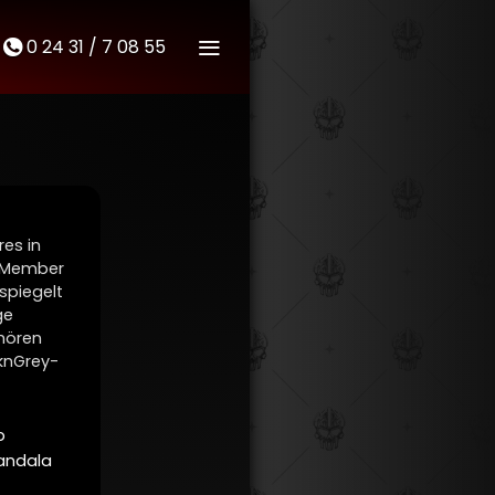
0 24 31 / 7 08 55
M
t
es in
 Member
 spiegelt
ge
hören
cknGrey-
p
ndala