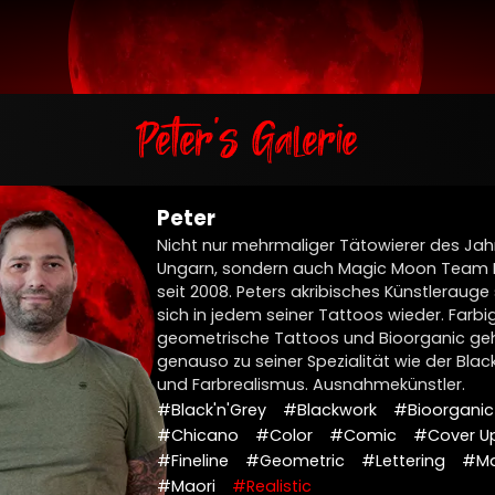
Peter's Galerie
Peter
Nicht nur mehrmaliger Tätowierer des Jahr
Ungarn, sondern auch Magic Moon Team
seit 2008. Peters akribisches Künstlerauge
sich in jedem seiner Tattoos wieder. Farbi
geometrische Tattoos und Bioorganic ge
genauso zu seiner Spezialität wie der Bla
und Farbrealismus. Ausnahmekünstler.
#Black'n'Grey
#Blackwork
#Bioorganic
#Chicano
#Color
#Comic
#Cover U
#Fineline
#Geometric
#Lettering
#Ma
#Maori
#Realistic