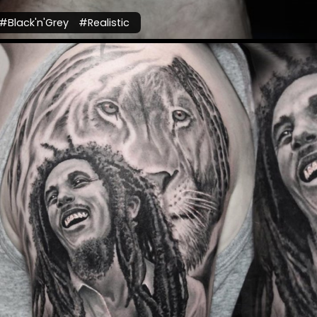
#Black'n'Grey
#Realistic