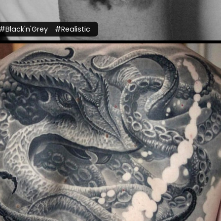
#Black'n'Grey
#Realistic