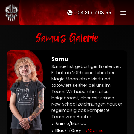
0 24 31 / 7 08 55
M
t
Samu's Galerie
Samu
Samuel ist gebürtiger Erkelenzer.
Er hat ab 2019 seine Lehre bei
Magic Moon absolviert und
tätowiert seither bei uns im
Team. Wir haben ihm alles
beigebracht, aber mit seinen
New School Zeichnungen haut er
regelmäßig das komplette
Team vom Hocker.
#Anime/Manga
#Black'n'Grey
#Comic