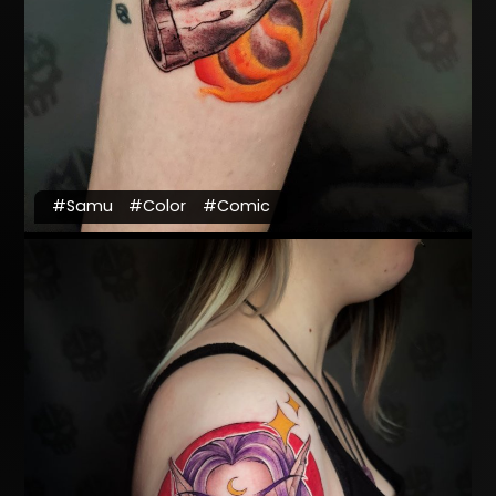
#Samu
#Color
#Comic